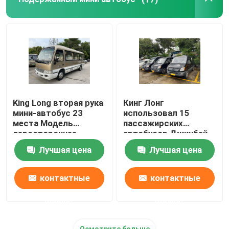
King Long вторая рука
Кинг Лонг
мини-автобус 23
использовал 15
места Модель
пассажирских
левостороннее
автобусов Джинбей
управление
2-й ручной
Лучшая цена
Лучшая цена
микроавтобус левый
руль
контактные
контактные
данные
данные
Осмотрите больше