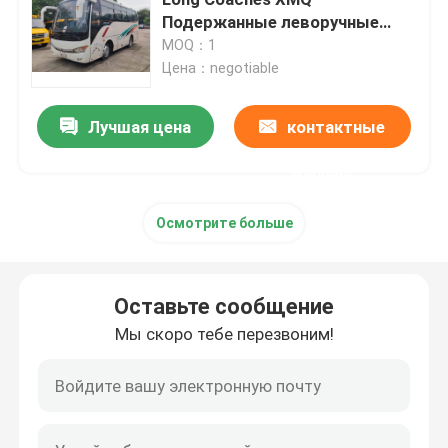
Подержанные леворучные
автобусы
MOQ：1
Подержанные коммерческие автобусы
Цена：negotiable
Подержанный автобус
Лучшая цена
контактные
данные
Подержанный электрический автобус
Осмотрите больше
Используемый автобус тренера
Оставьте сообщение
Подержанный мини автобус
Мы скоро тебе перезвоним!
Используемый автобус города
Подержанный роскошный автобус