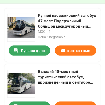
Ручной пассажирский автобус
47 мест Подержанный
большой междугородный
автобус
MOQ：1
Цена：negotiable
Лучшая цена
контактные
данные
Высший 48-местный
туристический автобус,
произведенный в сентябре
2018 года 11120×2550×3595
мм