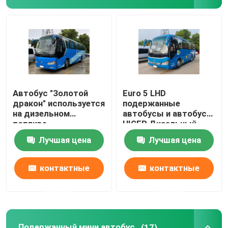
Автобус "Золотой
Euro 5 LHD
дракон" используется
подержанные
на дизельном
автобусы и автобусы
топливе
HIGER Дизельный
подержанный
Лучшая цена
Лучшая цена
автобус 38 мест
контактные
контактные
данные
данные
Подержанный мини автобус
(17)