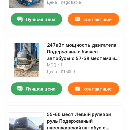
Двигатель модели 336
Цена：negotiable
Максимальная лошадиная
мощность
Лучшая цена
контактные
данные
247кВт мощность двигателя
Подержанные бизнес-
автобусы с 57-59 местами и
спальными отсеками водителя
MOQ：1
Цена：$15000
Лучшая цена
контактные
Домой
данные
Продукты
55-60 мест Левый рулевой
руль Подержанный
пассажирский автобус с
Видеозаписи