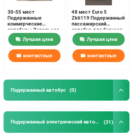
30-55 мест
48 мест Euro 5
Подержанный мини-автобус
Подержанные
Zk6119 Подержанный
коммерческие
пассажирский
автобусы Дизельное
автобус для бизнеса
топливо с двумя
Лучшая цена
Лучшая цена
дверями
контактные
контактные
данные
данные
Подержанный автобус
(0)
Подержанный электрический автобус
(31)