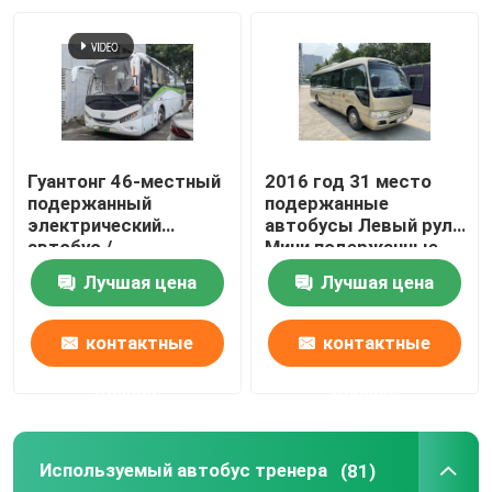
Гуантонг 46-местный
2016 год 31 место
подержанный
подержанные
электрический
автобусы Левый руль
автобус /
Мини подержанные
пассажирский
автобусы
Лучшая цена
Лучшая цена
автобус вторая рука
контактные
контактные
данные
данные
Используемый автобус тренера
(81)