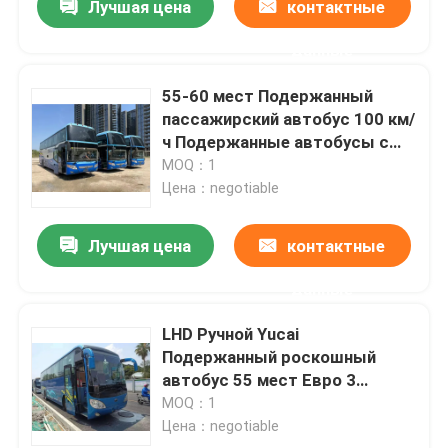
Лучшая цена
контактные
данные
55-60 мест Подержанный
пассажирский автобус 100 км/
ч Подержанные автобусы с
левым рулем
MOQ：1
Цена：negotiable
Лучшая цена
контактные
данные
LHD Ручной Yucai
Подержанный роскошный
автобус 55 мест Евро 3
Дизельный Подержанный
MOQ：1
городской автобус
Цена：negotiable