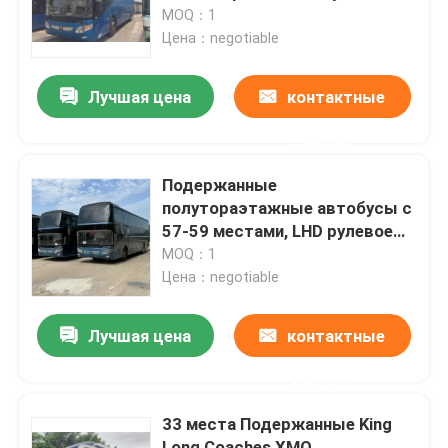
емкостью 9726 мл и
MOQ：1
мощностью двигателя 247
Цена：negotiable
VR-шоу
кВт
Лучшая цена
контактные
О нас
данные
Экскурсия по заводу
Подержанные
полутораэтажные автобусы с
57-59 местами, LHD рулевое
Контроль качества
положение
MOQ：1
Цена：negotiable
Новости
Лучшая цена
контактные
Случаи
данные
33 места Подержанные King
Запросите цитату
Long Coaches XMQ