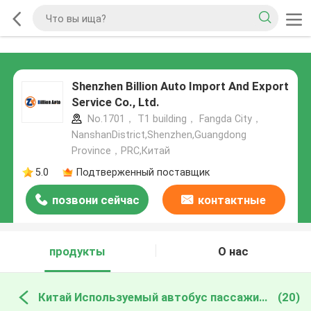
Shenzhen Billion Auto Import And Export
Service Co., Ltd.
No.1701， T1 building， Fangda City，
NanshanDistrict,Shenzhen,Guangdong
Province，PRC,Китай
5.0
Подтверженный поставщик
позвони сейчас
контактные
данные
продукты
О нас
Китай Используемый автобус пассажира
(20)