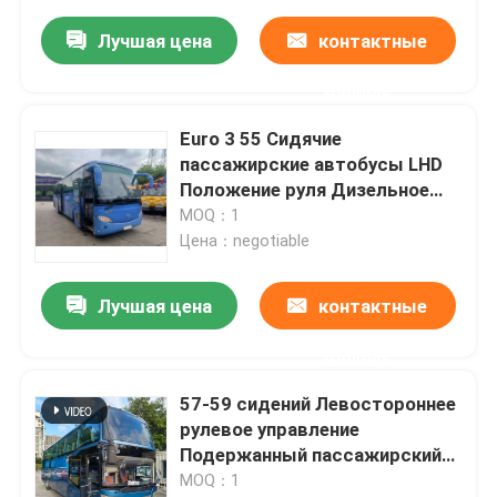
Лучшая цена
контактные
данные
Euro 3 55 Сидячие
пассажирские автобусы LHD
Положение руля Дизельное
топливо
MOQ：1
Цена：negotiable
Лучшая цена
контактные
данные
57-59 сидений Левостороннее
рулевое управление
Подержанный пассажирский
автобус WP10.336N
MOQ：1