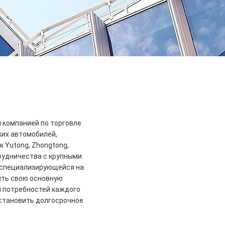
ой компанией по торговле
их автомобилей,
к Yutong, Zhongtong,
отрудничества с крупными
 специализирующейся на
ить свою основную
 потребностей каждого
установить долгосрочное