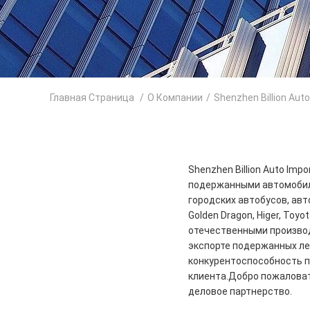
Главная Страница
/
О Компании
/
Shenzhen Billion Aut
Shenzhen Billion Auto Imp
подержанными автомобил
городских автобусов, авт
Golden Dragon, Higer, Toy
отечественными произво
экспорте подержанных ле
конкурентоспособность 
клиента.Добро пожаловат
деловое партнерство.