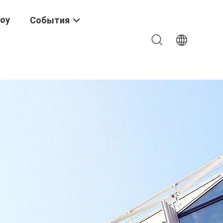
Шоу
События