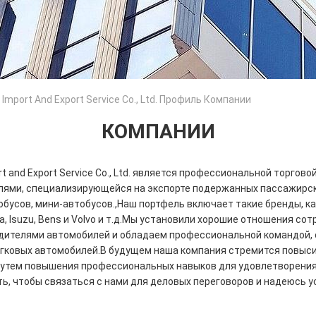
o Import And Export Service Co., Ltd. Профиль Компании
КОМПАНИИ
ort and Export Service Co., Ltd. является профессиональной торгов
ями, специализирующейся на экспорте подержанных пассажирск
обусов, мини-автобусов.,Наш портфель включает такие бренды, ка
ota, Isuzu, Bens и Volvo и т.д.Мы установили хорошие отношения с
дителями автомобилей и обладаем профессиональной командой,
гковых автомобилей.В будущем наша компания стремится повыс
путем повышения профессиональных навыков для удовлетворения
ь, чтобы связаться с нами для деловых переговоров и надеюсь 