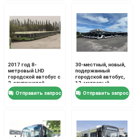
двигателя 3800 куб.
см
VR-шоу
О нас
Экскурсия по заводу
2017 год 8-
30-местный, новый,
метровый LHD
подержанный
Контроль качества
городской автобус с
городской автобус,
2-ступенчатой
12-метровый,
конструкцией и 3800
полностью
Отправить запрос
Отправить запрос
Новости
мл объемом
электрический,
Zonson
Случаи
Запросите цитату