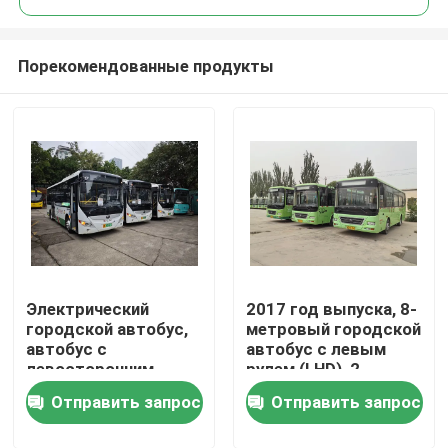
Порекомендованные продукты
Электрический
2017 год выпуска, 8-
Домой
городской автобус,
метровый городской
автобус с
автобус с левым
левосторонним
рулем (LHD), 2-
Продукты
рулем, 51/20 мест
ступенчатой
Отправить запрос
Отправить запрос
конструкцией входа
и объемом
Видеозаписи