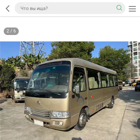
2
/
6