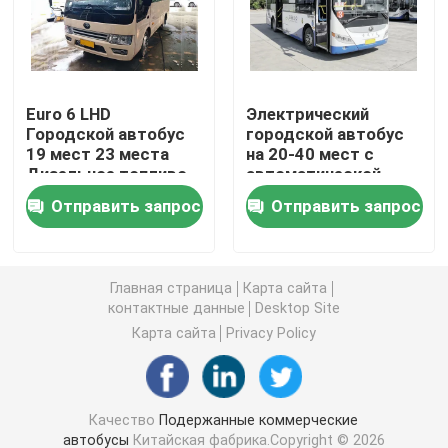
Подержанные коммерческие автобусы
Euro 6 LHD
Электрический
Подержанный автобус
Городской автобус
городской автобус
19 мест 23 места
на 20-40 мест с
Дизельное топливо
автоматической
Подержанный электрический автобус
коробкой передач,
Отправить запрос
Отправить запрос
левым рулем, для
общественного
Используемый автобус тренера
транспорта
Главная страница
Карта сайта
Подержанный мини автобус
контактные данные
Desktop Site
Карта сайта
Privacy Policy
Используемый автобус города
Качество
Подержанные коммерческие
Подержанный роскошный автобус
автобусы
Китайская фабрика.Copyright © 2026