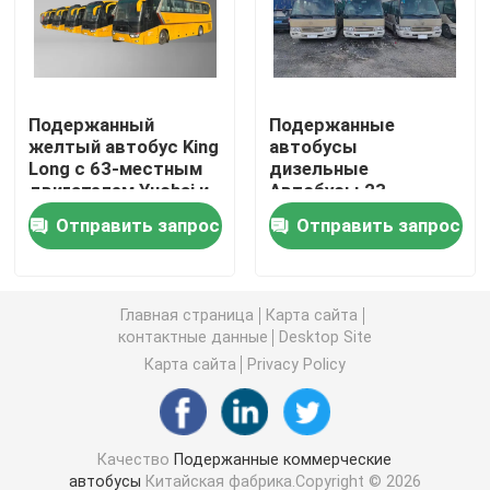
Подержанные коммерческие автобусы
Подержанный
Подержанные
Подержанный автобус
желтый автобус King
автобусы
Long с 63-местным
дизельные
двигателем Yuchai и
Автобусы 23-
Подержанный электрический автобус
ручной трансмиссией
местные дешевые
Отправить запрос
Отправить запрос
дизельные
Автобусы массовые
Используемый автобус тренера
модели
Главная страница
Карта сайта
Подержанный мини автобус
контактные данные
Desktop Site
Карта сайта
Privacy Policy
Используемый автобус города
Качество
Подержанные коммерческие
Подержанный роскошный автобус
автобусы
Китайская фабрика.Copyright © 2026