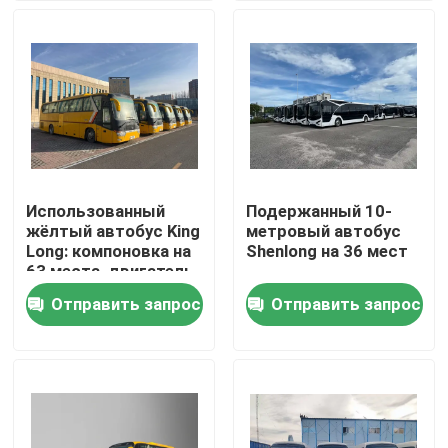
VR-шоу
О нас
Экскурсия по заводу
Использованный
Подержанный 10-
жёлтый автобус King
метровый автобус
Контроль качества
Long: компоновка на
Shenlong на 36 мест
63 места, двигатель
Yuchai и
Отправить запрос
Отправить запрос
Новости
механическая
коробка передач
Случаи
Запросите цитату