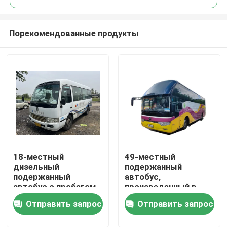
Порекомендованные продукты
18-местный
49-местный
Домой
дизельный
подержанный
подержанный
автобус,
автобус с пробегом
произведенный в
Продукты
180000 км и 1
январе 2013 года
Отправить запрос
Отправить запрос
дверью Golden
Dragon
Видеозаписи