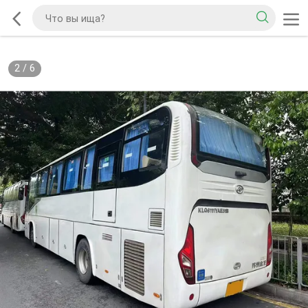
2
/
6