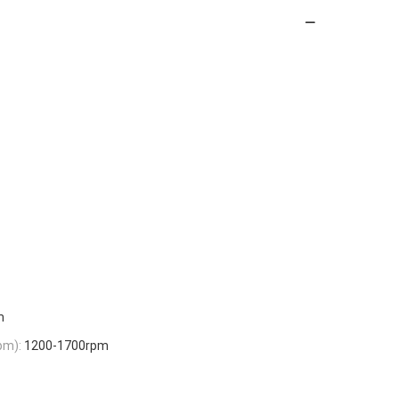
m
pm):
1200-1700rpm