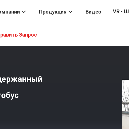
VR - 
омпании
Продукция
Видео
ус Тренера
/
Ручной Автобус 38 Мест Подержанный Большой Тур
равить Запрос
одержанный
тобус