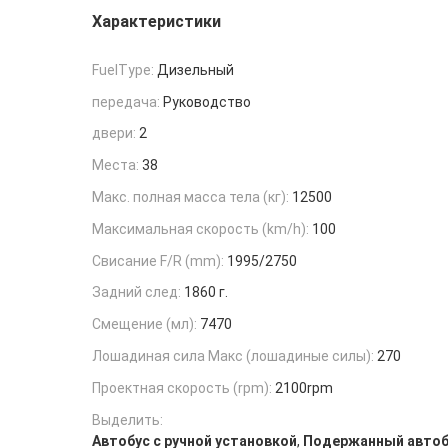
Характеристики
FuelType:
Дизельный
передача:
Руководство
двери:
2
Места:
38
Макс. полная масса тела (кг):
12500
Максимальная скорость (km/h):
100
Свисание F/R (mm):
1995/2750
Задний след:
1860 г.
Смещение (мл):
7470
Лошадиная сила Макс (лошадиные силы):
270
Проектная скорость (rpm):
2100rpm
Выделить:
,
Автобус с ручной установкой
Подержанный автоб