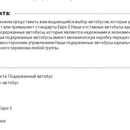
кта:
 можем представить вам выдающийся выбор автобусов, которые у
т или превышают стандарты Евро 5.Наши отставные автобусы ид
подержанные автобусы, которые являются надежными и экономи
и подержанные автобусы имеют механическую коробку передач 
авосторонним управлением.Наши подержанные автобусы идеальн
ного перевозки любой группы..
кта: Подержанный автобус
с-автобус
Евро 5
ное