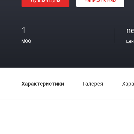
Лучшая Цена
Написать Нам
1
ne
MOQ
цен
Характеристики
Галерея
Хара