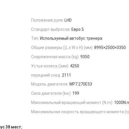
Положение руля:
LHD
Стандарт выбросов:
Евро 5
Тип:
Используемый автобус тренера
Общие размеры ((L x W x H) (мм):
8995×2500×3350
Снаряженная масса (kg):
9350
Устье колеса ((мм):
4250
передний след:
2111
Модель двигателя:
WP7.270E53
Сила двигателя (kw):
199
Максимальный вращающий момент (N.m):
1000N.
Максимальная скорость вращающего момента (r
,
ус 38 мест