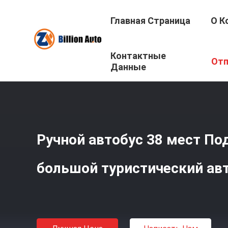
Главная Страница
О К
Контактные
Главная Страница
/
Продукция
/
Используемый Автоб
Отп
Данные
Ручной автобус 38 мест П
большой туристический ав