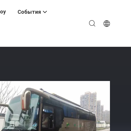
Шоу
События
истический Автобус