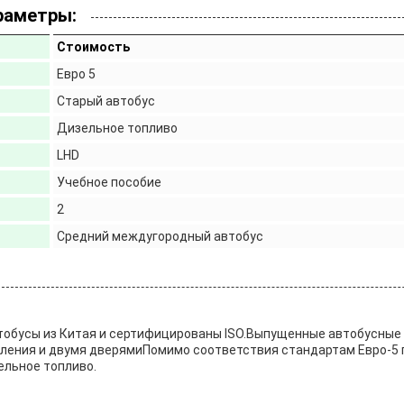
раметры:
Стоимость
Евро 5
Старый автобус
Дизельное топливо
LHD
Учебное пособие
2
Средний междугородный автобус
обусы из Китая и сертифицированы ISO.Выпущенные автобусные
вления и двумя дверямиПомимо соответствия стандартам Евро-5 
ельное топливо.