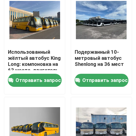
VR-шоу
О нас
Использованный
Подержанный 10-
Экскурсия по заводу
жёлтый автобус King
метровый автобус
Long: компоновка на
Shenlong на 36 мест
63 места, двигатель
Контроль качества
Yuchai и
Отправить запрос
Отправить запрос
механическая
коробка передач
Новости
Случаи
Запросите цитату