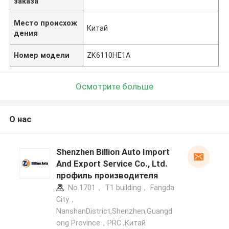
заказа
Место происхож
Китай
дения
Номер модели
ZK6110HE1A
Осмотрите больше
О нас
Shenzhen Billion Auto Import
And Export Service Co., Ltd.
профиль производителя
No.1701， T1 building， Fangda
City，
NanshanDistrict,Shenzhen,Guangd
ong Province，PRC ,Китай