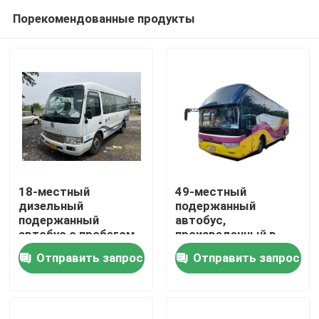
Порекомендованные продукты
18-местный
49-местный
дизельный
подержанный
подержанный
автобус,
Домой
автобус с пробегом
произведенный в
180000 км и 1
январе 2013 года
Отправить запрос
Отправить запрос
дверью Golden
Продукты
Dragon
Видеозаписи