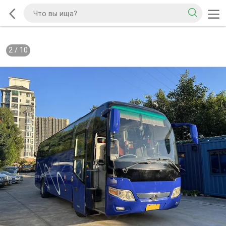
2
/
10