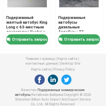
Подержанные коммерческие автобусы
Подержанный
Подержанные
желтый автобус King
автобусы
Long с 63-местным
дизельные
Подержанный автобус
двигателем Yuchai и
Автобусы 23-
ручной трансмиссией
местные дешевые
Отправить запрос
Отправить запрос
дизельные
Подержанный электрический автобус
Автобусы массовые
модели
Используемый автобус тренера
Главная страница
Карта сайта
контактные данные
Desktop Site
Карта сайта
Privacy Policy
Подержанный мини автобус
Используемый автобус города
Качество
Подержанные коммерческие
автобусы
Китайская фабрика.Copyright © 2026
Shenzhen Billion Auto Import And Export Service
Подержанный роскошный автобус
Co., Ltd.. All Rights Reserved.